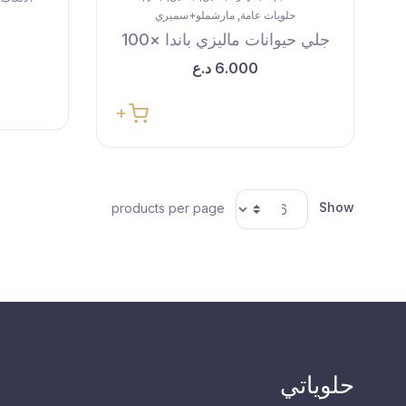
حلويات عامة
مارشملو+سميري
,
جلي حيوانات ماليزي باندا ×100
6.000
د.ع
Show
products per page
حلوياتي