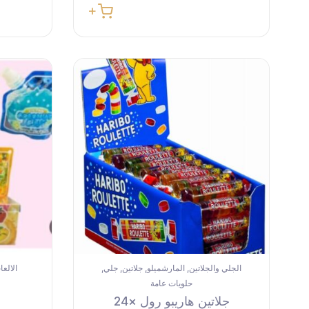
الجلي والجلاتين
المارشميلو
جلاتين
جلي
الالع
,
,
,
,
حلويات عامة
جلاتين هاريبو رول ×24