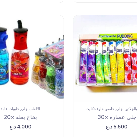
الجلاتين
جلي
حامض حلو+جكليت
الالعاب
جلي
حلويات عامة
,
,
,
,
جلي عصاره ×30
بخاخ بطه ×20
5.500
د.ع
4.000
د.ع