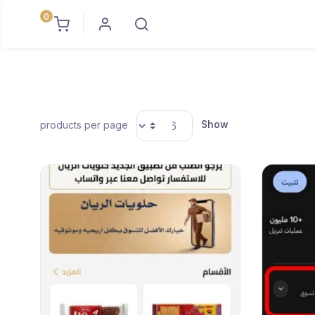
0
Show
products per page