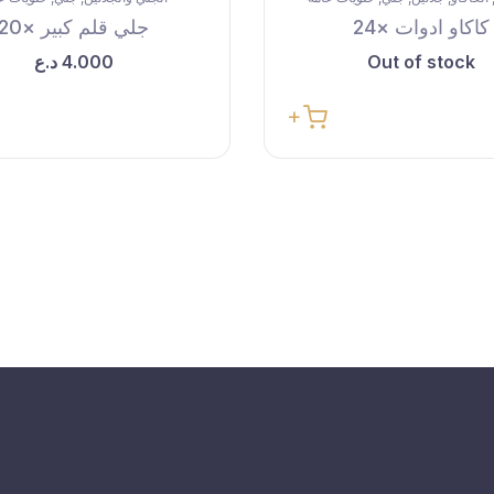
كاكاو ادوات ×24
جلي قلم كبير ×20
Out of stock
4.000
د.ع