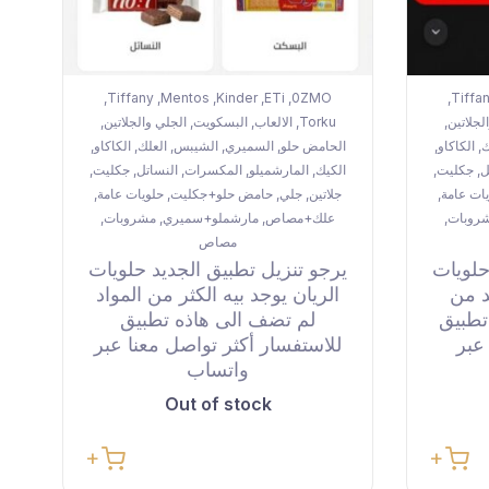
Tiffany
Mentos
Kinder
ETi
0ZMO
Tiffa
,
,
,
,
,
,
لجلاتين
Torku
الالعاب
البسكويت
الجلي والجلاتين
,
,
,
,
,
ك
الكاكاو
الحامض حلو
السميري
الشيبس
العلك
الكاكاو
,
,
,
,
,
,
,
ل
جكليت
الكيك
المارشميلو
المكسرات
النساتل
جكليت
,
,
,
,
,
,
,
ات عامة
جلاتين
جلي
حامض حلو+جكليت
حلويات عامة
,
,
,
,
,
روبات
علك+مصاص
مارشملو+سميري
مشروبات
,
,
,
,
مصاص
حلويات
يرجو تنزيل تطبيق الجديد حلويات
د من
الريان يوجد بيه الكثر من المواد
تطبيق
لم تضف الى هاذه تطبيق
عبر
للاستفسار أكثر تواصل معنا عبر
واتساب
Out of stock