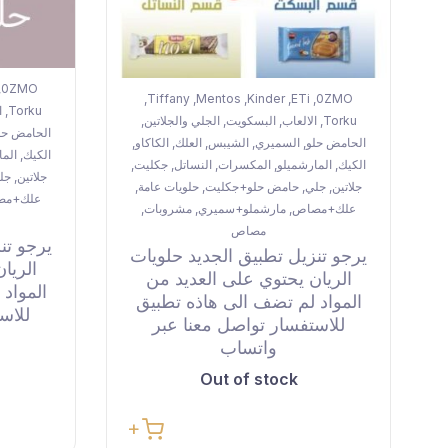
0ZMO
,
Tiffany
Mentos
Kinder
ETi
0ZMO
,
,
,
,
,
Torku
ا
,
Torku
الالعاب
البسكويت
الجلي والجلاتين
,
,
,
,
الحامض حل
الحامض حلو
السميري
الشيبس
العلك
الكاكاو
,
,
,
,
,
الكيك
الما
,
الكيك
المارشميلو
المكسرات
النساتل
جكليت
,
,
,
,
,
جلاتين
جل
,
جلاتين
جلي
حامض حلو+جكليت
حلويات عامة
,
,
,
,
علك+مص
علك+مصاص
مارشملو+سميري
مشروبات
,
,
,
مصاص
يرجو تن
يرجو تنزيل تطبيق الجديد حلويات
الريا
الريان يحتوي على العديد من
المواد
المواد لم تضف الى هاذه تطبيق
للاس
للاستفسار تواصل معنا عبر
واتساب
Out of stock