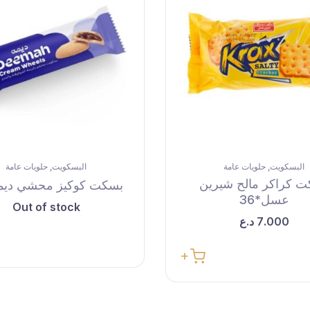
البسكويت
حلويات عامة
البسكويت
حلويات عامة
,
,
 كراكر مالح شيرين
بسكت كوكيز محشي ديمه*
عسل*36
Out of stock
7.000
د.ع