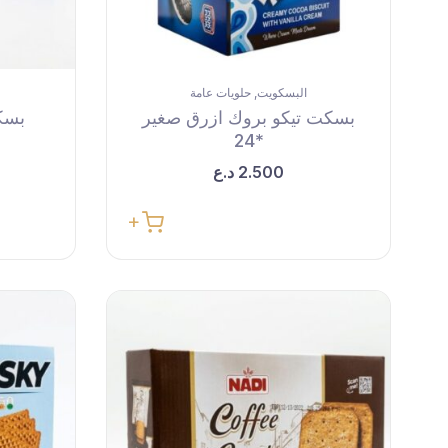
البسكويت
حلويات عامة
,
بسكت تيكو بروك ازرق صغير
بسك
*24
2.500
د.ع