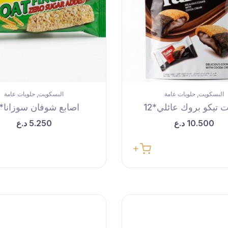
البسكويت
حلويات عامة
البسكويت
حلويات عامة
,
,
تيكو بروك عائلي*12
اصابع شوفان سوزانا*24
10.500
د.ع
5.250
د.ع