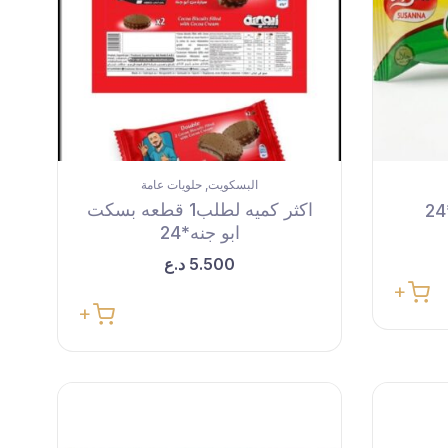
البسكويت
حلويات عامة
,
اكثر كميه لطلب1 قطعه بسكت
ابو جنه*24
5.500
د.ع