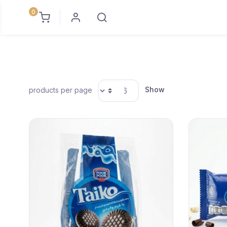
0
Show
products per page