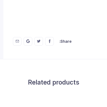
 EMail
this on GMail
hare this on Twitter
Share this on FaceBook
Share:
Related products