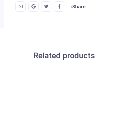
 EMail
this on GMail
hare this on Twitter
Share this on FaceBook
Share:
Related products