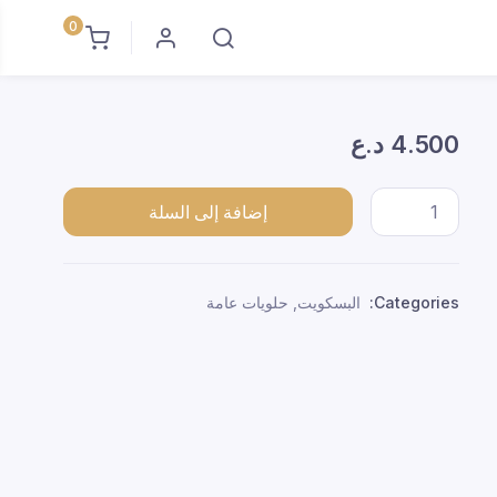
0
4.500
د.ع
بسكت تمر صيداوي *24 quantity
إضافة إلى السلة
Categories:
البسكويت
,
حلويات عامة