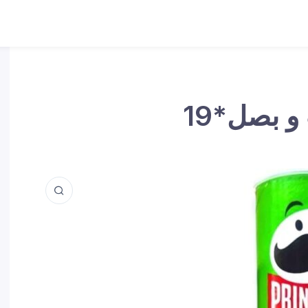
 بصل*19