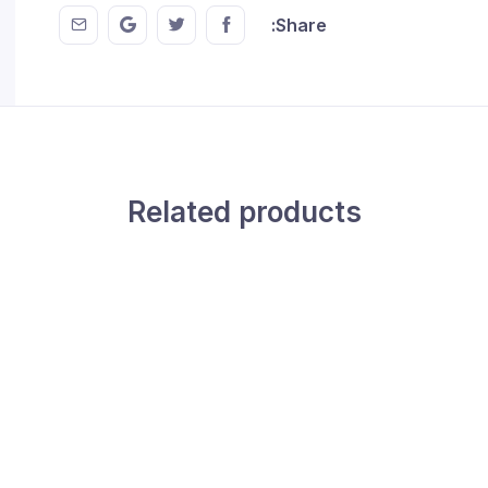
 EMail
this on GMail
hare this on Twitter
Share this on FaceBook
Share:
Related products