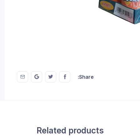
 EMail
this on GMail
hare this on Twitter
Share this on FaceBook
Share:
Related products