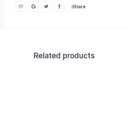
 EMail
this on GMail
hare this on Twitter
Share this on FaceBook
Share:
Related products