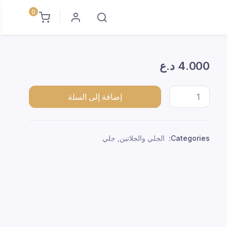
0
4.000
د.ع
علك عصاره *20 quantity
إضافة إلى السلة
Categories:
الجلي والجلاتين
,
جلي