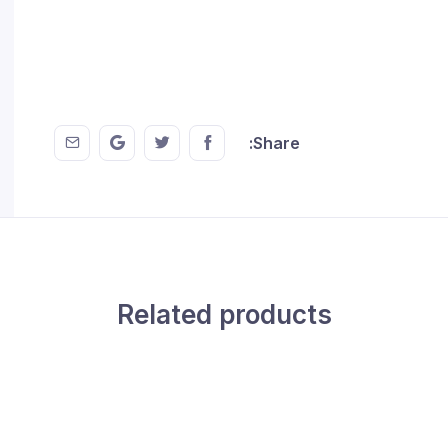
 EMail
this on GMail
hare this on Twitter
Share this on FaceBook
Share:
Related products