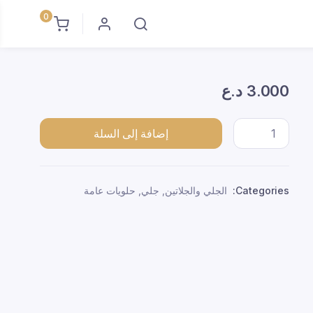
0
3.000
د.ع
جلي قلب صغير *30 quantity
إضافة إلى السلة
Categories:
الجلي والجلاتين
,
جلي
,
حلويات عامة