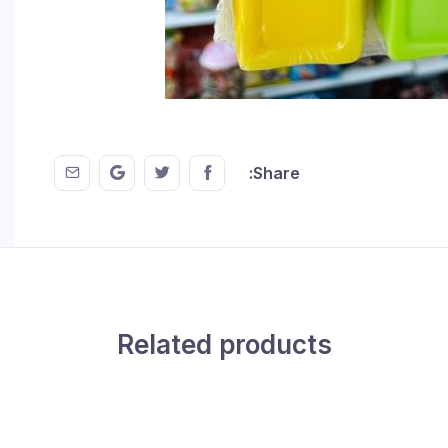
 EMail
this on GMail
hare this on Twitter
Share this on FaceBook
Share:
Related products