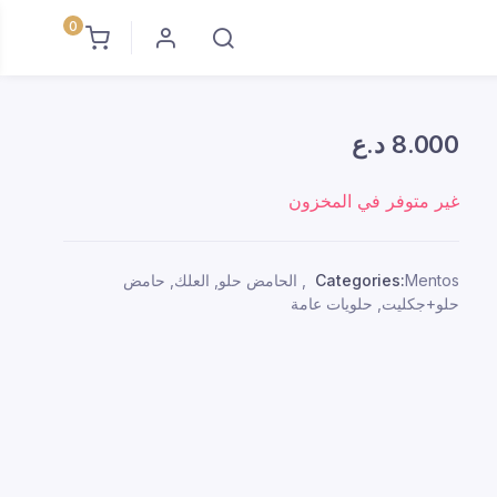
0
8.000
د.ع
غير متوفر في المخزون
Mentos
Categories:
,
الحامض حلو
,
العلك
,
حامض
حلو+جكليت
,
حلويات عامة