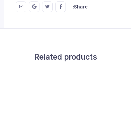
 EMail
this on GMail
hare this on Twitter
Share this on FaceBook
Share:
Related products