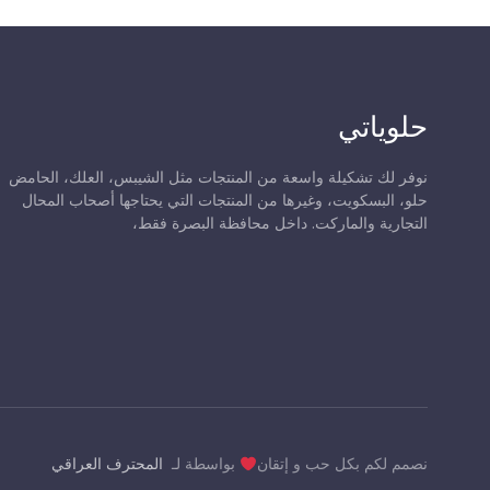
حلوياتي
نوفر لك تشكيلة واسعة من المنتجات مثل الشيبس، العلك، الحامض
حلو، البسكويت، وغيرها من المنتجات التي يحتاجها أصحاب المحال
التجارية والماركت. داخل محافظة البصرة فقط،
نصمم لكم بكل حب و إتقان
بواسطة لـ
المحترف العراقي