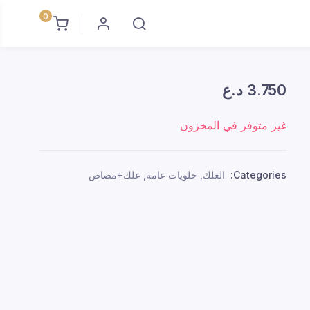
0
3.750
د.ع
غير متوفر في المخزون
Categories:
العلك
,
حلويات عامة
,
علك+مصاص