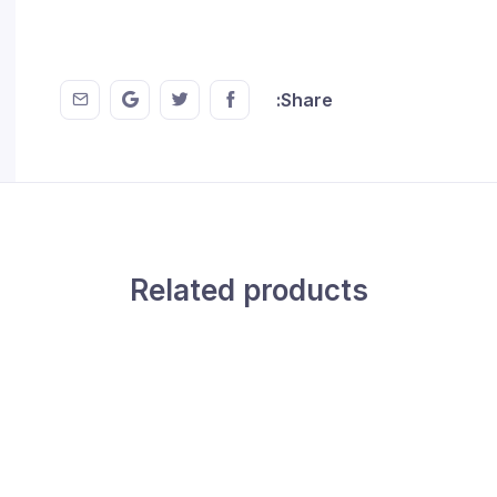
 EMail
this on GMail
hare this on Twitter
Share this on FaceBook
Share:
Related products