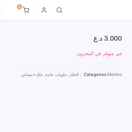
0
3.000
د.ع
غير متوفر في المخزون
Mentos
Categories:
,
العلك
,
حلويات عامة
,
علك+مصاص