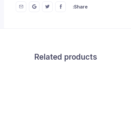
 EMail
this on GMail
hare this on Twitter
Share this on FaceBook
Share:
Related products