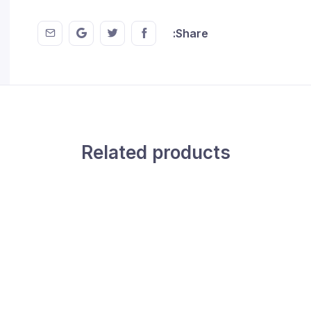
 EMail
this on GMail
hare this on Twitter
Share this on FaceBook
Share:
Related products