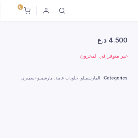
0
4.500
د.ع
غير متوفر في المخزون
Categories:
المارشميلو
,
حلويات عامة
,
مارشملو+سميري