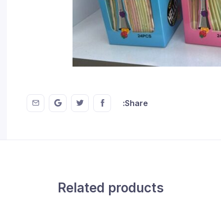
 EMail
this on GMail
hare this on Twitter
Share this on FaceBook
Share:
Related products