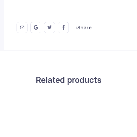
 EMail
this on GMail
hare this on Twitter
Share this on FaceBook
Share:
Related products