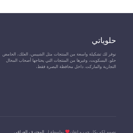
حلوياتي
نوفر لك تشكيلة واسعة من المنتجات مثل الشيبس، العلك، الحامض
حلو، البسكويت، وغيرها من المنتجات التي يحتاجها أصحاب المحال
التجارية والماركت. داخل محافظة البصرة فقط،
نصمم لكم بكل حب و إتقان
بواسطة لـ
المحترف العراقي