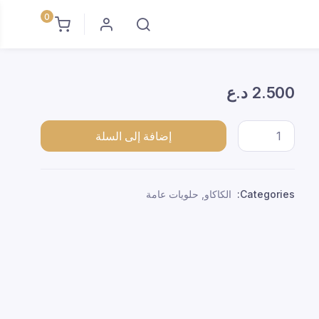
0
2.500
د.ع
كاكو فلوبت*24 quantity
إضافة إلى السلة
Categories:
الكاكاو
,
حلويات عامة