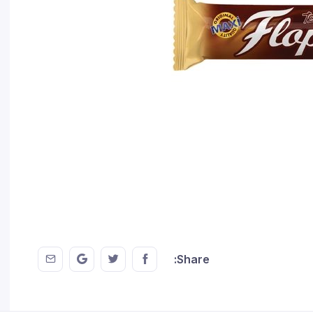
 EMail
this on GMail
hare this on Twitter
Share this on FaceBook
Share: