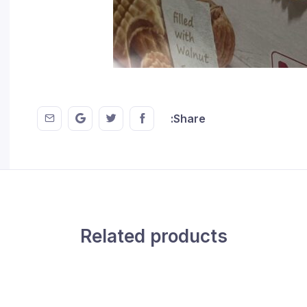
 EMail
this on GMail
hare this on Twitter
Share this on FaceBook
Share:
Related products