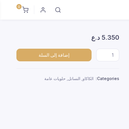
0
5.350
د.ع
كاكو كوزملك هديه ×24 quantity
إضافة إلى السلة
Categories:
الكاكاو
,
النساتل
,
حلويات عامة