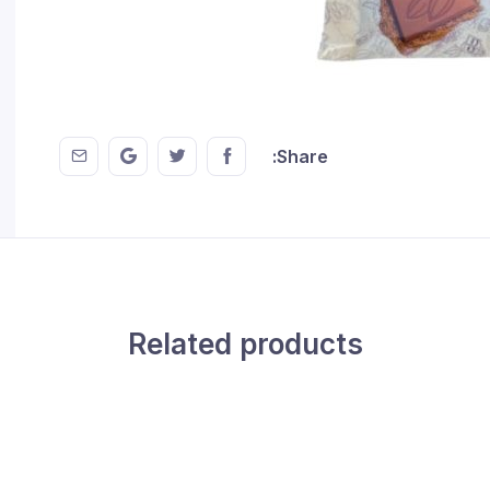
 EMail
this on GMail
hare this on Twitter
Share this on FaceBook
Share:
Related products