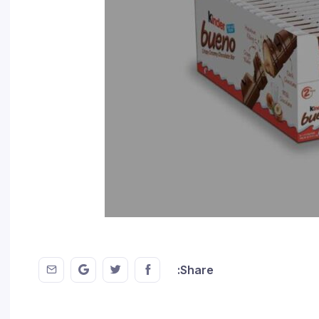
 EMail
this on GMail
hare this on Twitter
Share this on FaceBook
Share: