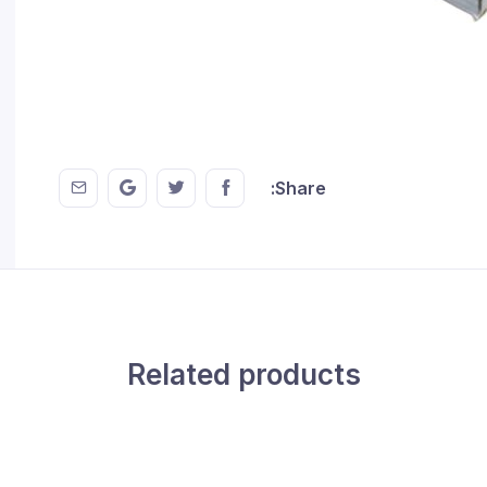
 EMail
this on GMail
hare this on Twitter
Share this on FaceBook
Share:
Related products