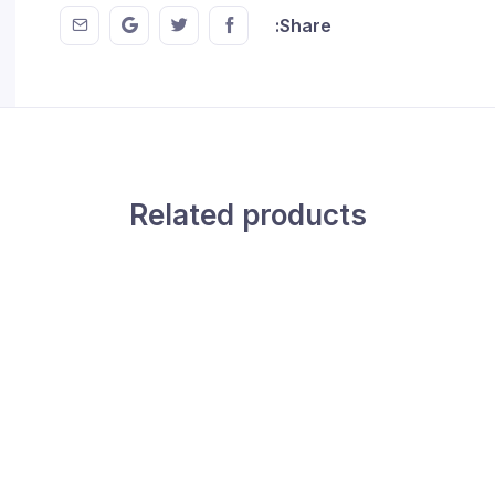
 EMail
this on GMail
hare this on Twitter
Share this on FaceBook
Share:
Related products