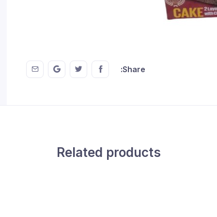
 EMail
this on GMail
hare this on Twitter
Share this on FaceBook
Share:
Related products