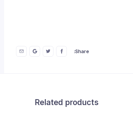
 EMail
this on GMail
hare this on Twitter
Share this on FaceBook
Share:
Related products