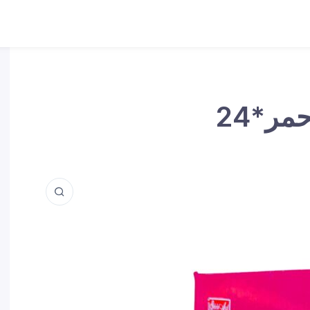
مر*24