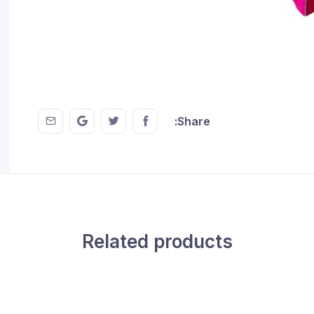
 EMail
this on GMail
hare this on Twitter
Share this on FaceBook
Share:
Related products