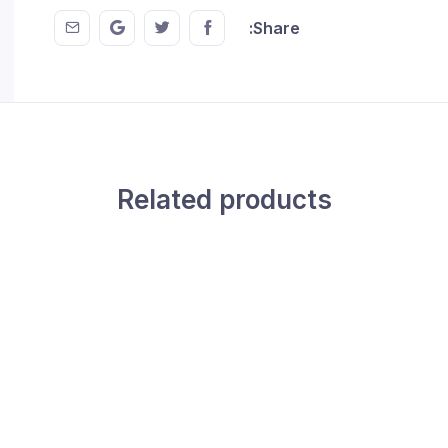
 EMail
this on GMail
hare this on Twitter
Share this on FaceBook
Share:
Related products