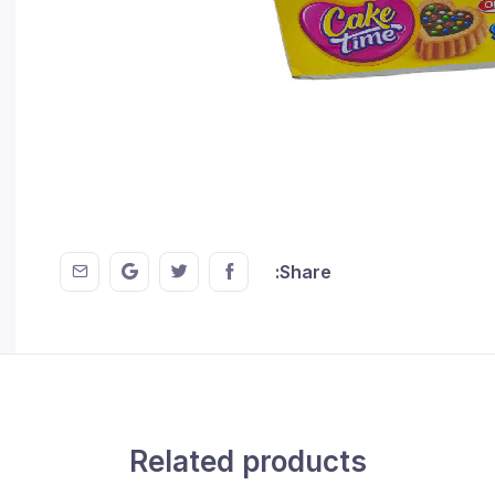
 EMail
this on GMail
hare this on Twitter
Share this on FaceBook
Share:
Related products