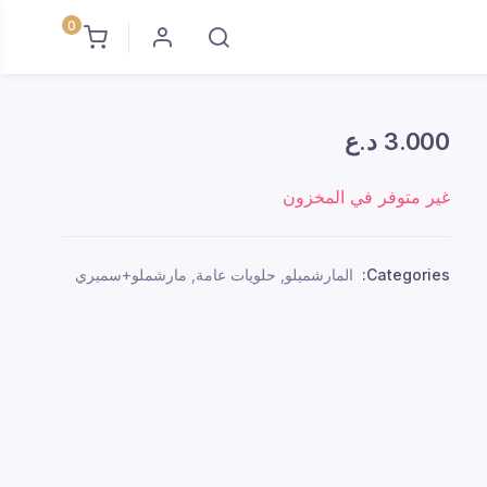
0
3.000
د.ع
غير متوفر في المخزون
Categories:
المارشميلو
,
حلويات عامة
,
مارشملو+سميري