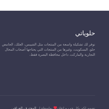
حلوياتي
نوفر لك تشكيلة واسعة من المنتجات مثل الشيبس، العلك، الحامض
حلو، البسكويت، وغيرها من المنتجات التي يحتاجها أصحاب المحال
التجارية والماركت. داخل محافظة البصرة فقط،
نصمم لكم بكل حب و إتقان
بواسطة لـ
المحترف العراقي