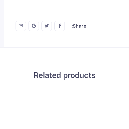
 EMail
this on GMail
hare this on Twitter
Share this on FaceBook
Share:
Related products