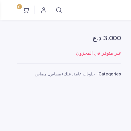
0
3.000
د.ع
غير متوفر في المخزون
Categories:
حلويات عامة
,
علك+مصاص
,
مصاص