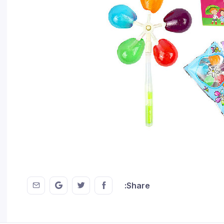
 EMail
this on GMail
hare this on Twitter
Share this on FaceBook
Share: