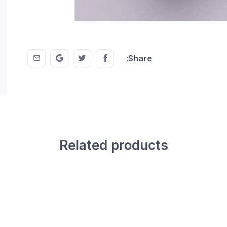
 EMail
this on GMail
hare this on Twitter
Share this on FaceBook
Share:
Related products