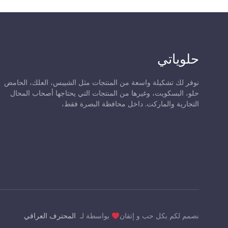
حلوياتي
نوفر لك تشكيلة واسعة من المنتجات مثل الشيبس، العلك، الحامض
حلو، البسكويت، وغيرها من المنتجات التي يحتاجها أصحاب المحال
التجارية والماركت. داخل محافظة البصرة فقط،
نصمم لكم بكل حب و إتقان
بواسطة لـ
المحترف العراقي