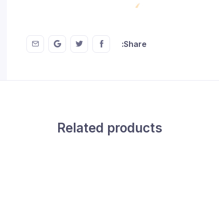
 EMail
this on GMail
hare this on Twitter
Share this on FaceBook
Share:
Related products