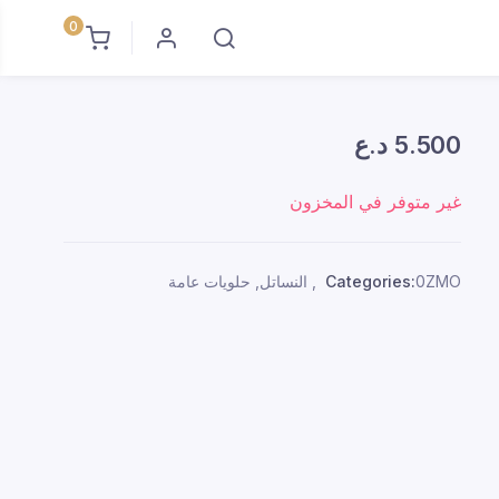
0
5.500
د.ع
غير متوفر في المخزون
0ZMO
Categories:
,
النساتل
,
حلويات عامة